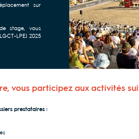
éplacement sur
 de stage, vous
t LGCT-LPEJ 2025
tre, vous participez aux activités su
iers prestataires :
ges