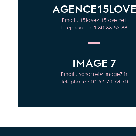
AGENCE15LOV
Email :
15love@15love.net
Téléphone : 01 80 88 52 88
IMAGE 7
Email :
vcharret@image7.fr
Téléphone : 01 53 70 74 70