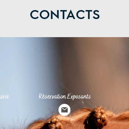
CONTACTS
terie
Réservation E
xposants