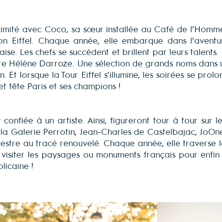
l’intimité avec Coco, sa sœur installée au Café de l’Hom
n Eiffel. Chaque année, elle embarque dans l’aventur
çaise. Les chefs se succèdent et brillent par leurs talen
re Hélène Darroze. Une sélection de grands noms dans 
. Et lorsque la Tour Eiffel s’illumine, les soirées se pr
et fête Paris et ses champions !
t confiée à un artiste. Ainsi, figureront tour à tour su
a Galerie Perrotin, Jean-Charles de Castelbajac, JoOne
uestre au tracé renouvelé. Chaque année, elle traverse la
 visiter les paysages ou monuments français pour enfin 
licaine !