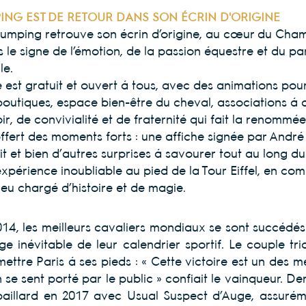
MPING EST DE RETOUR DANS SON ÉCRIN D'ORIGINE
l Jumping retrouve son écrin d’origine, au cœur du Ch
s le signe de l’émotion, de la passion équestre et du pa
le.
st gratuit et ouvert à tous, avec des animations pour 
outiques, espace bien-être du cheval, associations à d
r, de convivialité et de fraternité qui fait la renommé
fert des moments forts : une affiche signée par André B
dit et bien d’autres surprises à savourer tout au long d
périence inoubliable au pied de la Tour Eiffel, en com
eu chargé d’histoire et de magie.
014, les meilleurs cavaliers mondiaux se sont succédés 
 inévitable de leur calendrier sportif. Le couple tric
ettre Paris à ses pieds : « Cette victoire est un des m
n se sent porté par le public » confiait le vainqueur. D
n Épaillard en 2017 avec Usual Suspect d’Auge, assurém