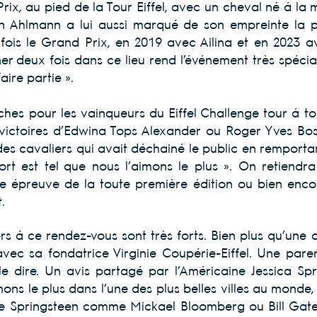
x, au pied de la Tour Eiffel, avec un cheval né à l
an Ahlmann a lui aussi marqué de son empreinte la p
x fois le Grand Prix, en 2019 avec Ailina et en 2023 
er deux fois dans ce lieu rend l’événement très spé
faire partie ».
ches pour les vainqueurs du Eiffel Challenge tour à t
victoires d’Edwina Tops Alexander ou Roger Yves Bost
des cavaliers qui avait déchainé le public en remporta
port est tel que nous l’aimons le plus ». On retiendra
e épreuve de la toute première édition ou bien enc
.
ers à ce rendez-vous sont très forts. Bien plus qu’une 
é, avec sa fondatrice Virginie Coupérie-Eiffel. Une par
 dire. Un avis partagé par l’Américaine Jessica Spri
ns le plus dans l’une des plus belles villes au monde, 
Bruce Springsteen comme Mickael Bloomberg ou Bill Gate