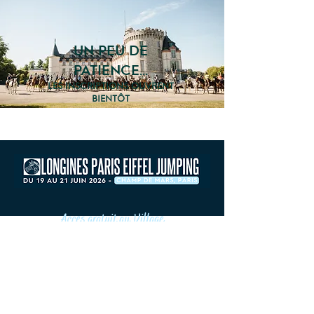
UN PEU DE
PATIENCE...
LES INSCRIPTIONS OUVRENT
BIENTÔT
Acces gratuit au Village
Champ de Mars, Paris 7e
Contacts & accreditations presse