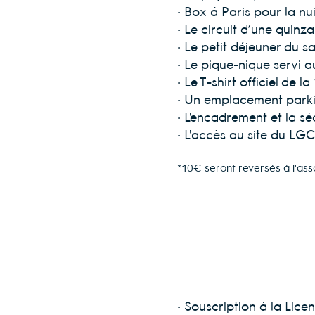
• Box à Paris pour la n
• Le circuit d’une quinz
• Le petit déjeuner du s
• Le pique-nique servi 
• Le T-shirt officiel de
• Un emplacement parki
• L'encadrement et la sé
• L'accès au site du LGC
*10€ seront reversés à l'ass
• Souscription à la Lice