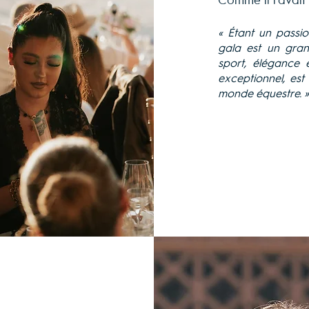
Comme il l'avait
« Étant un passi
gala est un gra
sport, élégance 
exceptionnel, est
monde équestre. »