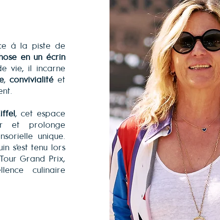
e à la piste de
hose en un écrin
de vie, il incarne
e
,
convivialité
et
ent.
ffel
, cet espace
eur et prolonge
sorielle unique.
n s'est tenu lors
Tour Grand Prix,
lence culinaire