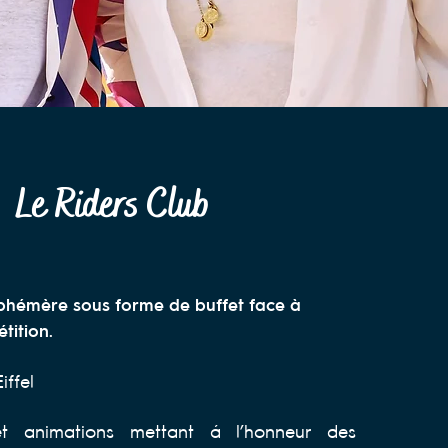
Le Riders Club
éphémère s
ous forme de buffet
face à
tition.
iffel
et animations mettant à l’honneur des