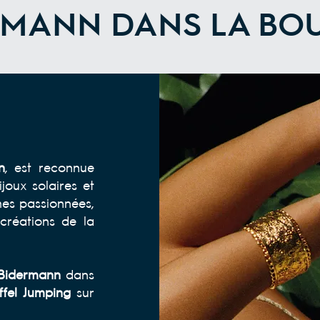
RMANN DANS LA BOU
n
, est reconnue
joux solaires et
mes passionnées,
 créations de la
 Bidermann
dans
ffel Jumping
sur