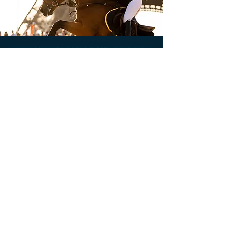
Acces gratuit au Village
Champ de Mars, Paris 7e
Contacts & accreditations presse
Presse
Conditions générales boutique
Mentions légales