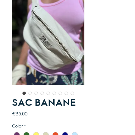
SAC BANANE
Price
€35.00
Color
*